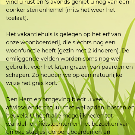
vind u rust en 's avonds geniet u nog van een
donker sterrenhemel (mits het weer het
toelaat).
Het vakantiehuis is gelegen op het erf van
onze woonboerderij, die slechts nog een
woonfunctie heeft (gezin met 2 kinderen). De
omliggende velden worden soms nog wel
gebruikt voor het laten grazen van paarden en
schapen. Zo houden we op een natuurlijke
wijze het gras kort.
Den Ham en omgeving biedt u veel
afwisselende natuur met weilanden, bossen en
heuvels. U heeft alle mogelijkheden tot
wandel- en fietstochten en het bezoeken van
unieke stadjes, dorpen, boerderijen en